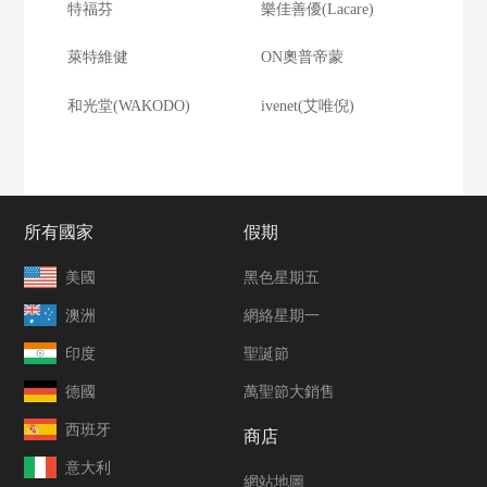
特福芬
樂佳善優(Lacare)
萊特維健
ON奧普帝蒙
和光堂(WAKODO)
ivenet(艾唯倪)
所有國家
假期
美國
黑色星期五
澳洲
網絡星期一
印度
聖誕節
德國
萬聖節大銷售
西班牙
商店
意大利
網站地圖