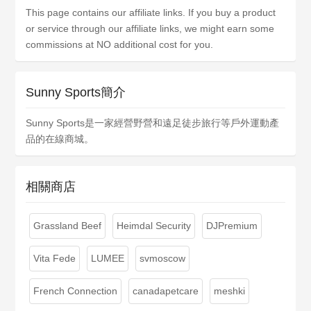
This page contains our affiliate links. If you buy a product
or service through our affiliate links, we might earn some
commissions at NO additional cost for you.
Sunny Sports簡介
Sunny Sports是一家經營野營和遠足徒步旅行等戶外運動產
品的在線商城。
相關商店
Grassland Beef
Heimdal Security
DJPremium
Vita Fede
LUMEE
svmoscow
French Connection
canadapetcare
meshki