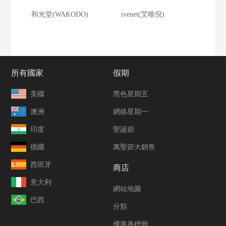
和光堂(WAKODO)
ivenet(艾唯倪)
所有國家
假期
美國
黑色星期五
澳洲
網絡星期一
印度
聖誕節
德國
萬聖節大銷售
西班牙
商店
意大利
網站地圖
巴西
分類
優惠券標籤