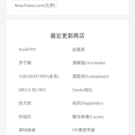
AreaTrend.com(瓦齊)
最近更新商店
NordVPN
紐曼斯
李子園
澳蘭黛(Aocilenda)
TAKARATOMY(多美)
麗嬰房(Lesenphants)
MEGA BLOKS
Smoby智比
恒天然
禧貝(Happybaby)
特福芬
樂佳善優(Lacare)
萊特維健
ON奧普帝蒙