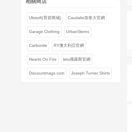
相關商店
Ubisoft(育碧商城)
Caudalie加拿大官網
Garage Clothing
UrbanStems
Carbonite
RY澳大利亞官網
Hearts On Fire
letu俄羅斯官網
Discountmags.com
Joseph Turner Shirts