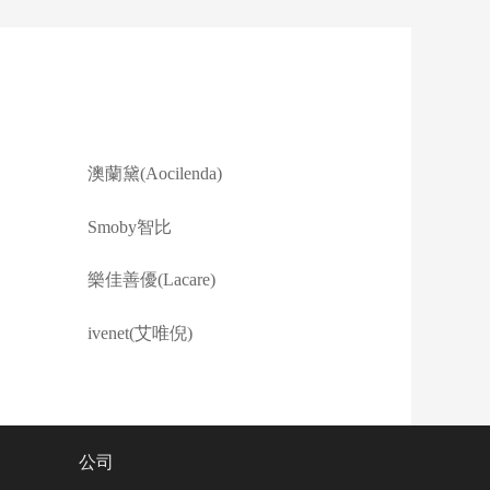
澳蘭黛(Aocilenda)
Smoby智比
樂佳善優(Lacare)
ivenet(艾唯倪)
公司