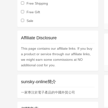
Free Shipping
Free Gift
Sale
Affiliate Disclosure
This page contains our affiliate links. If you buy
a product or service through our affiliate links,
we might earn some commissions at NO
additional cost for you.
sunsky-online簡介
一家專注於電子產品的中國外貿公司