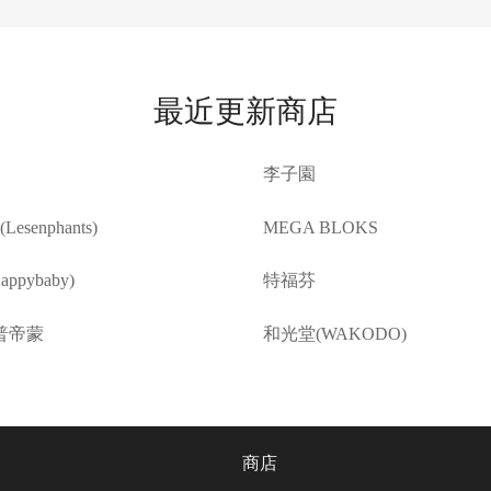
最近更新商店
李子園
esenphants)
MEGA BLOKS
ppybaby)
特福芬
普帝蒙
和光堂(WAKODO)
商店