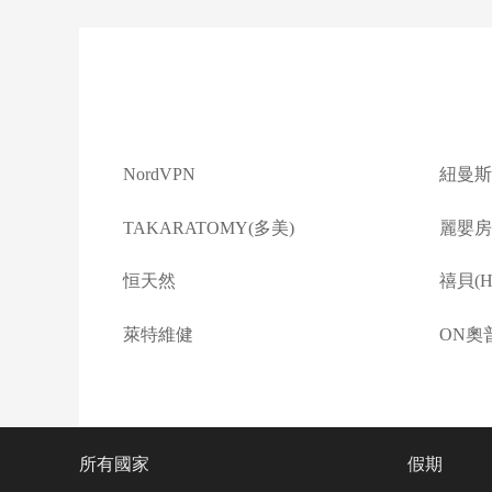
NordVPN
紐曼斯
TAKARATOMY(多美)
麗嬰房(L
恒天然
禧貝(Ha
萊特維健
ON奧
所有國家
假期