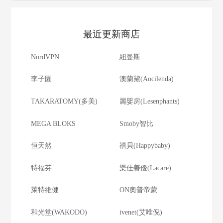
最近更新商店
NordVPN
紐曼斯
李子園
澳蘭黛(Aocilenda)
TAKARATOMY(多美)
麗嬰房(Lesenphants)
MEGA BLOKS
Smoby智比
恒天然
禧貝(Happybaby)
特福芬
樂佳善優(Lacare)
萊特維健
ON奧普帝蒙
和光堂(WAKODO)
ivenet(艾唯倪)