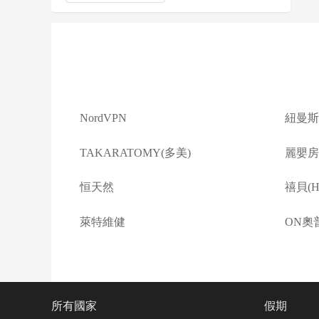
NordVPN
紐曼斯
TAKARATOMY(多美)
麗嬰房(L
恒天然
禧貝(Ha
萊特維健
ON奧
所有國家
假期