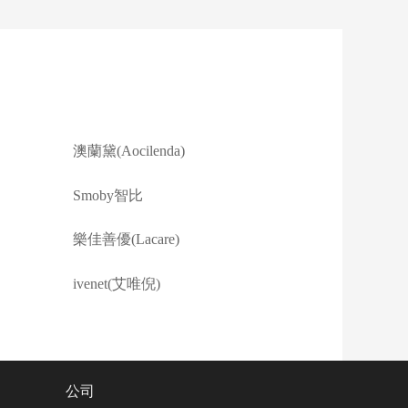
澳蘭黛(Aocilenda)
Smoby智比
樂佳善優(Lacare)
ivenet(艾唯倪)
公司