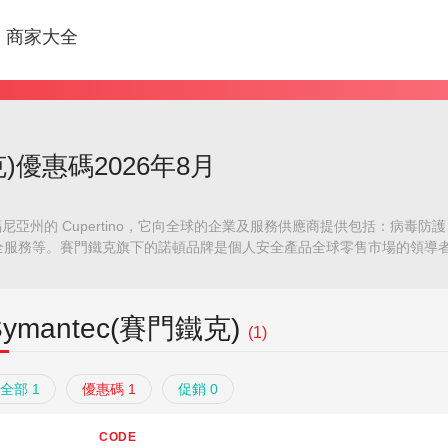
商家大全
克)優惠碼2026年8月
福尼亞州的 Cupertino，它向全球的企業及服務供應商提供包括：病毒
全服務等。賽門鐵克旗下的諾頓品牌是個人安全產品全球零售市場的領導
Symantec(賽門鐵克)
(1)
全部 1
優惠碼 1
促銷 0
CODE