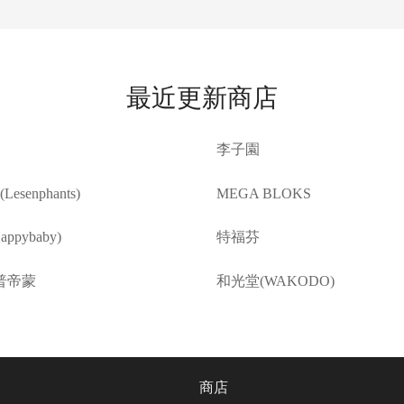
最近更新商店
李子園
esenphants)
MEGA BLOKS
ppybaby)
特福芬
普帝蒙
和光堂(WAKODO)
商店