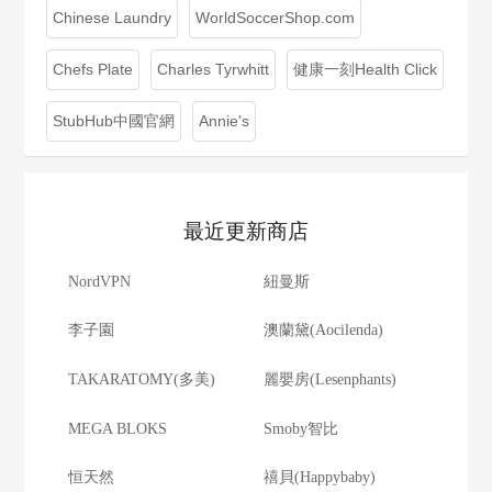
Chinese Laundry
WorldSoccerShop.com
Chefs Plate
Charles Tyrwhitt
健康一刻Health Click
StubHub中國官網
Annie's
最近更新商店
NordVPN
紐曼斯
李子園
澳蘭黛(Aocilenda)
TAKARATOMY(多美)
麗嬰房(Lesenphants)
MEGA BLOKS
Smoby智比
恒天然
禧貝(Happybaby)