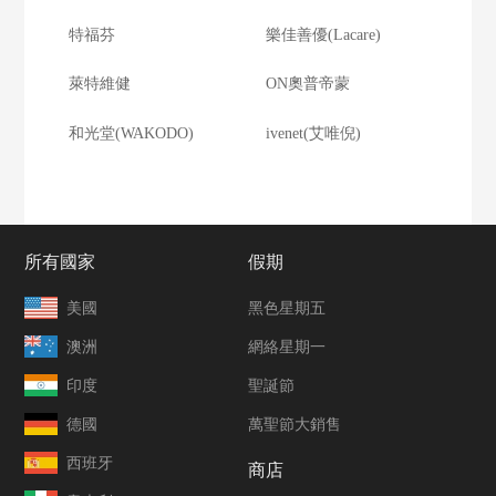
特福芬
樂佳善優(Lacare)
萊特維健
ON奧普帝蒙
和光堂(WAKODO)
ivenet(艾唯倪)
所有國家
假期
美國
黑色星期五
澳洲
網絡星期一
印度
聖誕節
德國
萬聖節大銷售
西班牙
商店