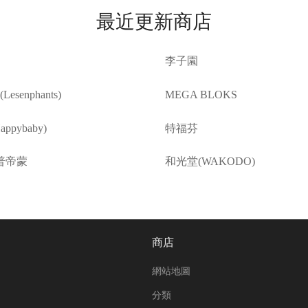
最近更新商店
李子園
esenphants)
MEGA BLOKS
ppybaby)
特福芬
普帝蒙
和光堂(WAKODO)
商店
網站地圖
分類