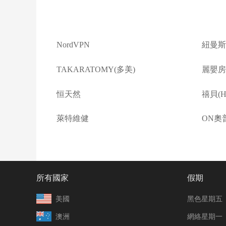
NordVPN
紐曼斯
TAKARATOMY(多美)
麗嬰房(L
恒天然
禧貝(Ha
萊特維健
ON奧
所有國家
假期
美國
黑色星期五
澳洲
網絡星期一