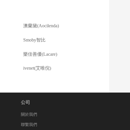
澳蘭黛(Aocilenda)
Smoby智比
樂佳善優(Lacare)
ivenet(艾唯倪)
公司
關於我們
聯繫我們