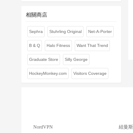
相關商店
Sephra
Stuhrling Original
Net-A-Porter
B & Q
Halo Fitness
Want That Trend
Graduate Store
Silly George
HockeyMonkey.com
Visitors Coverage
NordVPN
紐曼斯