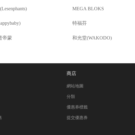
esenphants)
MEGA BLOKS
ppybaby)
特福芬
普帝蒙
和光堂(WAKODO)
商店
網站地圖
分類
優惠券標籤
售
提交優惠券