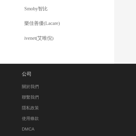
Smoby智比
樂佳善優(Lacare)
ivenet(艾唯倪)
公司
關於我們
聯繫我們
隱私政策
使用條款
DMCA