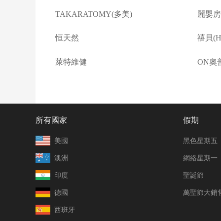
TAKARATOMY(多美)
麗嬰房(L
恒天然
禧貝(Ha
萊特維健
ON奧
所有國家
假期
美國
黑色星期五
澳洲
網絡星期一
印度
聖誕節
德國
萬聖節大銷
西班牙