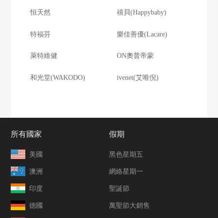
恒天然
禧貝(Happybaby)
特福芬
樂佳善優(Lacare)
萊特維健
ON奧普帝蒙
和光堂(WAKODO)
ivenet(艾唯倪)
所有國家
假期
美國
黑色星期五
澳洲
網絡星期一
印度
聖誕節
德國
萬聖節大銷售