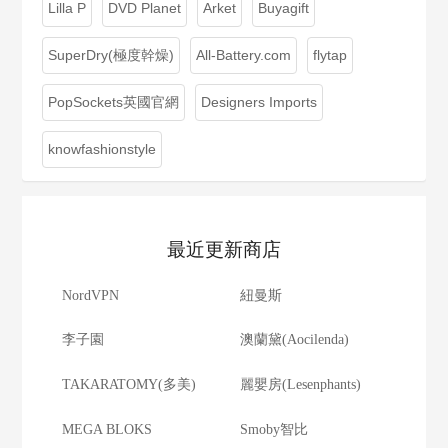
Lilla P
DVD Planet
Arket
Buyagift
SuperDry(極度幹燥)
All-Battery.com
flytap
PopSockets英國官網
Designers Imports
knowfashionstyle
最近更新商店
NordVPN
紐曼斯
李子園
澳蘭黛(Aocilenda)
TAKARATOMY(多美)
麗嬰房(Lesenphants)
MEGA BLOKS
Smoby智比