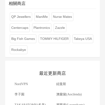
相關商店
QP Jewellers
ManiMe
Nurse Mates
Centercaps
Plantronics
Zazzle
Big Fish Games
TOMMY HILFIGER
Takeya USA
Rockabye
最近更新商店
NordVPN
紐曼斯
李子園
澳蘭黛(Aocilenda)
TAKARATOMY(多美)
麗嬰房(Lesenphants)