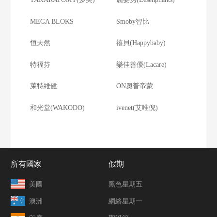
MEGA BLOKS
Smoby智比
恒天然
禧貝(Happybaby)
特福芬
樂佳善優(Lacare)
萊特維健
ON奧普帝蒙
和光堂(WAKODO)
ivenet(艾唯倪)
所有國家
假期
美國
黑色星期五
澳洲
網絡星期一