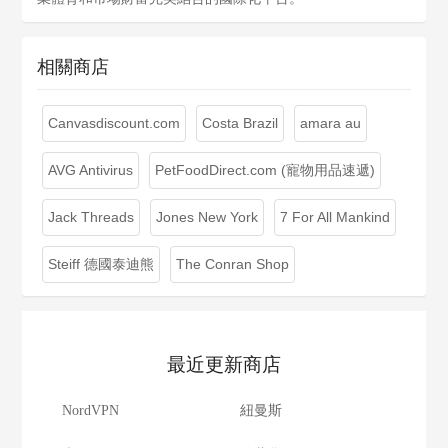
相關商店
Canvasdiscount.com
Costa Brazil
amara au
AVG Antivirus
PetFoodDirect.com (寵物用品速遞)
Jack Threads
Jones New York
7 For All Mankind
Steiff 德國泰迪熊
The Conran Shop
最近更新商店
NordVPN
紐曼斯