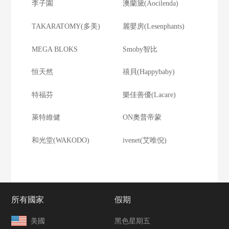
李子園
澳蘭黛(Aocilenda)
TAKARATOMY(多美)
麗嬰房(Lesenphants)
MEGA BLOKS
Smoby智比
恒天然
禧貝(Happybaby)
特福芬
樂佳善優(Lacare)
萊特維健
ON奧普帝蒙
和光堂(WAKODO)
ivenet(艾唯倪)
所有國家
假期
美國
黑色星期五