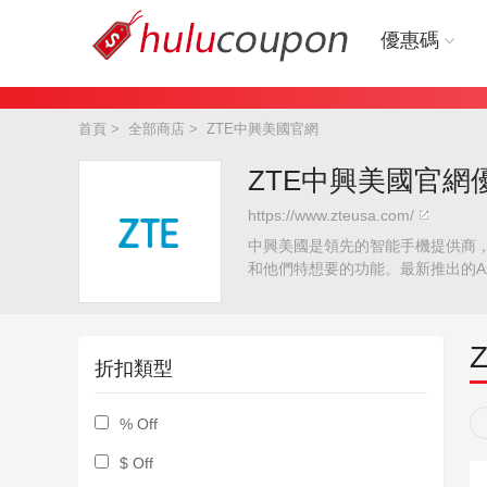
優惠碼
首頁
>
全部商店
>
ZTE中興美國官網
ZTE中興美國官網優
https://www.zteusa.com/
中興美國是領先的智能手機提供商，
和他們特想要的功能。最新推出的Axo
正麵顯示屏和後蓋相結合，為Axon 10
12 GB），設備上足夠的存儲256 
獨特可定製的電池軟件，使消費者能夠全
折扣類型
% Off
$ Off