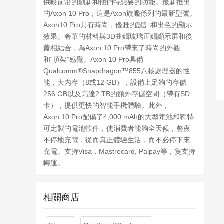
供較前沿的創新和他們特想要的功能。最新推出
的Axon 10 Pro，這是Axon旗艦係列的最新型號。
Axon10 Pro具有時尚，優雅的設計和出色的顯示
效果。奢華的材料與3D曲麵玻璃正麵顯示屏和後
蓋相結合，為Axon 10 Pro帶來了時尚的外觀
和“頂架”感覺。Axon 10 Pro具備
Qualcomm®Snapdragon™855八核處理器的性
能，大內存（8或12 GB），設備上足夠的存儲
256 GB以及高達2 TB的額外存儲空間（帶有SD
卡），提供更快的智能手機體驗。此外，
Axon 10 Pro配備了4,000 mAh的大型電池和獨特
可定製的電池軟件，使消費者能夠全天候，整夜
不停地充電，從而真正體驗生活，而不必停下來
充電。支持Visa，Mastrecard, Palpay等，隻支持
轉運。
相關商店