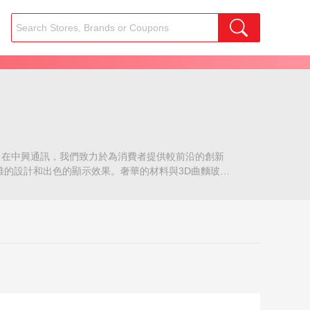
備。在中興通訊，我們致力於為消費者提供較前沿的創新
尚，優雅的設計和出色的顯示效果。奢華的材料與3D曲麵玻璃
Snapdragon™855八核處理器的性能，大內存（8或
，Axon 10 Pro配備了4,000 mAh的大型電池和
astrecard, Palpay等，隻支持轉運。