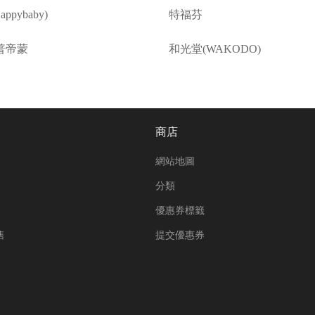
ppybaby)
特福芬
普帝蒙
和光堂(WAKODO)
商店
網站地圖
分類
優惠券標籤
售
提交優惠券