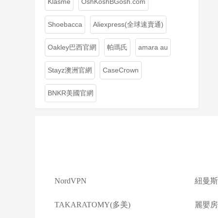
Klasme
OshKoshBGosh.com
Shoebacca
Aliexpress(全球速賣通)
Oakley巴西官網
帕瑪氏
amara au
Stayz澳洲官網
CaseCrown
BNKR美國官網
NordVPN
紐曼斯
TAKARATOMY(多美)
麗嬰房(L