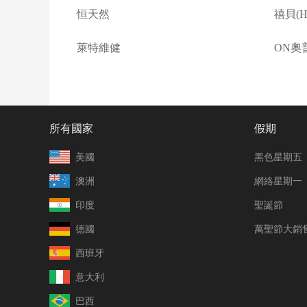
恒天然
禧貝(Ha
萊特維健
ON奧
所有國家
假期
美國
黑色星期五
澳洲
網絡星期一
印度
聖誕節
德國
萬聖節大銷
西班牙
意大利
巴西