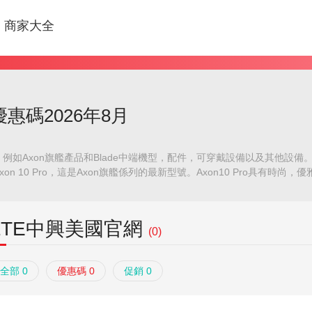
商家大全
惠碼2026年8月
例如Axon旗艦產品和Blade中端機型，配件，可穿戴設備以及其他設
n 10 Pro，這是Axon旗艦係列的最新型號。Axon10 Pro具有時
 Pro帶來了時尚的外觀和“頂架”感覺。Axon 10 Pro具備Qualcomm®
GB以及高達2 TB的額外存儲空間（帶有SD卡），提供更快的智能手機體驗。此外
天候，整夜不停地充電，從而真正體驗生活，而不必停下來充電。支持Visa，M
ZTE中興美國官網
(0)
全部 0
優惠碼 0
促銷 0