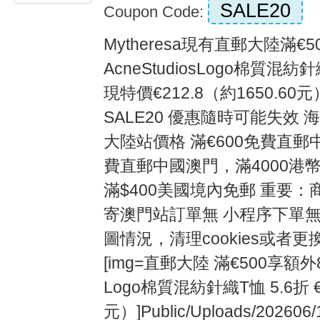
SALE20
Coupon Code:
Mytheresa現有直郵大陸滿€
AcneStudiosLogo棉質混
現特價€212.8（約1650.6
SALE20 優惠隨時可能失效 
大陸站價格 滿€600免費直郵
費直郵中國澳門，滿4000港
滿$400美國境內免郵 重要
寄澳門站訂單無 小程序下單無
圖情況，清理cookies或者更換瀏
[img=直郵大陸 滿€500享額外8折
Logo棉質混紡針織T恤 5.6折 €2
元）]Public/Uploads/202606/