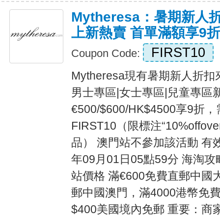
Mytheresa：暑期新
上新熱賣 首單滿額享9
FIRST10
Coupon Code:
Mytheresa現有暑期新人
男士專區|女士專區|兒童專區
€500/$600/HK$4500享
FIRST10（限標注“10%offover
品） 澳門站不參加該活動 有效
年09月01日05點59分 海淘攻
站價格 滿€600免費直郵中國
郵中國澳門，滿4000港幣免
$400美國境內免郵 重要：