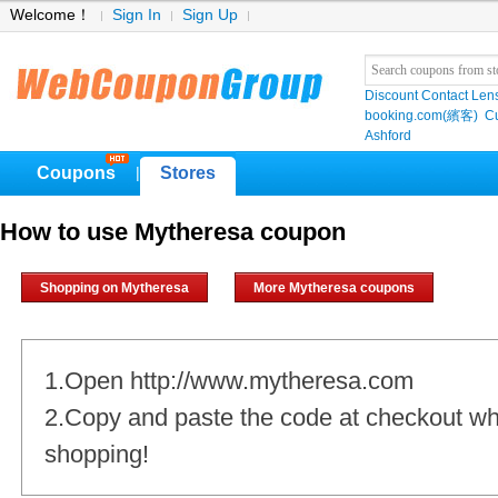
Welcome！
Sign In
Sign Up
Discount Contact Len
booking.com(繽客)
Cu
Ashford
Coupons
Stores
|
How to use Mytheresa coupon
Shopping on Mytheresa
More Mytheresa coupons
1.Open http://www.mytheresa.com
2.Copy and paste the code at checkout w
shopping!