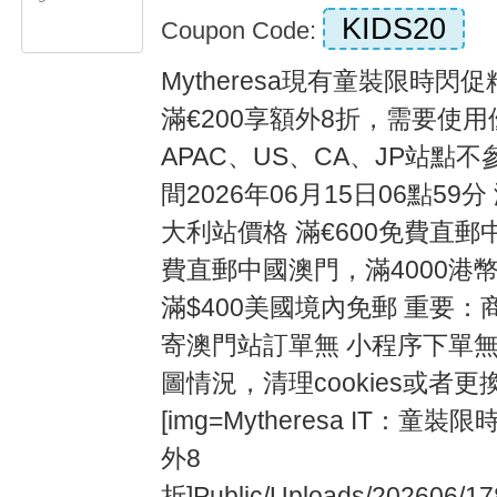
KIDS20
Coupon Code:
Mytheresa現有童裝限時閃
滿€200享額外8折，需要使用優
APAC、US、CA、JP站點
間2026年06月15日06點59分
大利站價格 滿€600免費直郵
費直郵中國澳門，滿4000港
滿$400美國境內免郵 重要
寄澳門站訂單無 小程序下單無
圖情況，清理cookies或者更換瀏
[img=Mytheresa IT：童
外8
折]Public/Uploads/202606/17