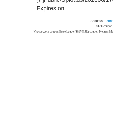
Expires on
About us |
Terms
©
hulucoupon
Vitacost.com coupon
Estee Lauder(雅诗兰黛) coupon
Neiman M