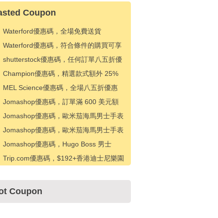
asted Coupon
Waterford優惠碼，全場免費送貨
Waterford優惠碼，符合條件的購買可享
受 15 美元折扣
shutterstock優惠碼，任何訂單八五折優
惠
Champion優惠碼，精選款式額外 25%
折扣
MEL Science優惠碼，全場八五折優惠
Jomashop優惠碼，訂單滿 600 美元額
外優惠 20 美元
Jomashop優惠碼，歐米茄海馬男士手表
優惠 500 美元
Jomashop優惠碼，歐米茄海馬男士手表
優惠 200 美元
Jomashop優惠碼，Hugo Boss 男士
Absolu Parfum Intense EDP 20% 折扣
Trip.com優惠碼，$192+香港迪士尼樂園
門票優惠$10
ot Coupon