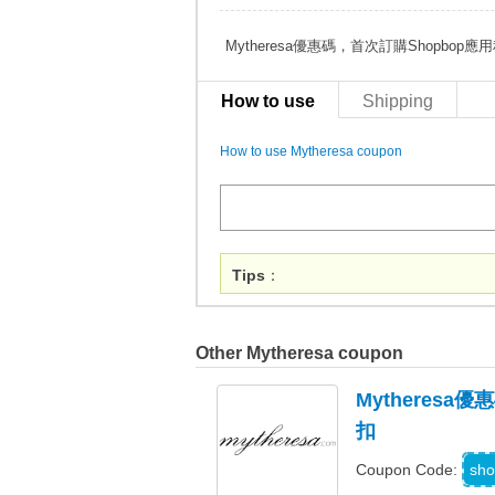
Mytheresa優惠碼，首次訂購Shopbop
How to use
Shipping
How to use Mytheresa coupon
Tips
：
Other Mytheresa coupon
Mytheres
扣
sho
Coupon Code: