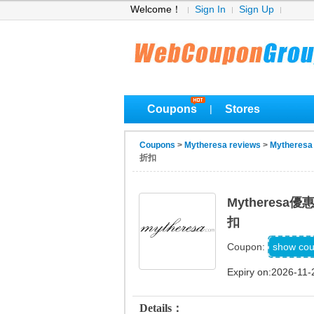
Welcome！
Sign In
Sign Up
Coupons
Stores
|
Coupons
>
Mytheresa reviews
>
Mytheresa
折扣
Mytheres
扣
show co
Coupon:
Expiry on:2026-11-
Details：