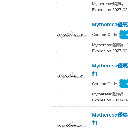
Mytheresa優惠
Expires on 2027-02
Mytheres
A
sho
Coupon Code:
Mytheresa優
Expires on 2027-02
Mytheres
扣
sho
Coupon Code:
Mytheresa優惠
Expires on 2027-01
Mytheres
扣