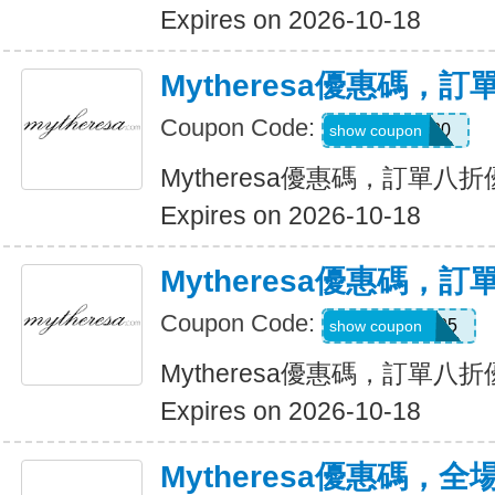
Expires on 2026-10-18
Mytheresa優惠碼，
Coupon Code:
myt20
show coupon
Mytheresa優惠碼，訂單八
Expires on 2026-10-18
Mytheresa優惠碼，
Coupon Code:
MYEXTRA205
show coupon
Mytheresa優惠碼，訂單八
Expires on 2026-10-18
Mytheresa優惠碼，全