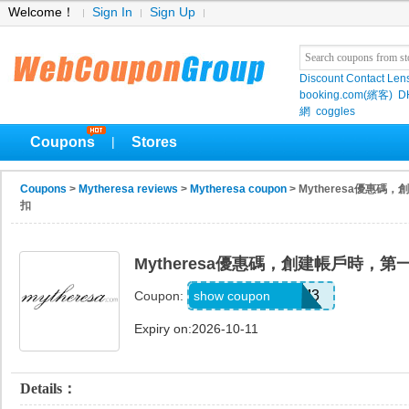
Welcome！
Sign In
Sign Up
Discount Contact Len
booking.com(繽客)
D
網
coggles
Coupons
Stores
|
Coupons
>
Mytheresa reviews
>
Mytheresa coupon
> Mytheresa優惠
扣
Mytheresa優惠碼，創建帳戶時，
REFU4YP-NMM3
show coupon
Coupon:
Expiry on:2026-10-11
Details：