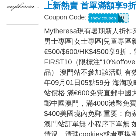
上新熱賣 首單滿額享9
Coupon Code:
FIRST10
show coupon
Mytheresa現有暑期新人
男士專區|女士專區|兒童專區
€500/$600/HK$4500享
FIRST10（限標注“10%offover
品） 澳門站不參加該活動 有效
年09月01日05點59分 海淘攻
站價格 滿€600免費直郵中國
郵中國澳門，滿4000港幣免
$400美國境內免郵 重要：
澳門站訂單無 小程序下單無 
情況，清理cookies或者更換瀏覽