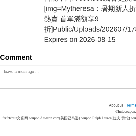
[img=Mytheresa：暑期
熱賣 首單滿額享9
折]Public/Uploads/202607/17
Expires on 2026-08-15
Comment
About us |
Terms
©
hulucoupon
farfetch中文官网 coupon
Amazon.com(美国亚马逊) coupon
Ralph Lauren(拉夫·劳伦) co