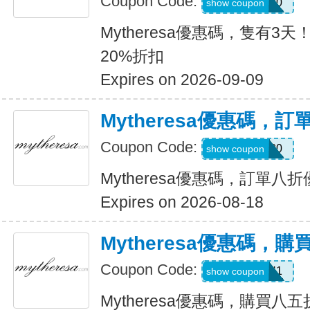
Coupon Code:
KIDS20
show coupon
Mytheresa優惠碼，隻有3
20%折扣
Expires on 2026-09-09
Mytheresa優惠碼，
Coupon Code:
myt20
show coupon
Mytheresa優惠碼，訂單八
Expires on 2026-08-18
Mytheresa優惠碼，
Coupon Code:
FORYOU1
show coupon
Mytheresa優惠碼，購買八五