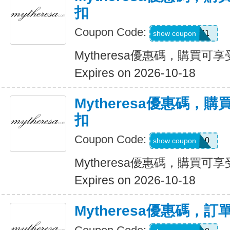
扣
Coupon Code:
FORYOU1
show coupon
Mytheresa優惠碼，購買可享受
Expires on 2026-10-18
Mytheresa優惠碼，購
扣
Coupon Code:
MYEXTRA10
show coupon
Mytheresa優惠碼，購買可享受
Expires on 2026-10-18
Mytheresa優惠碼，