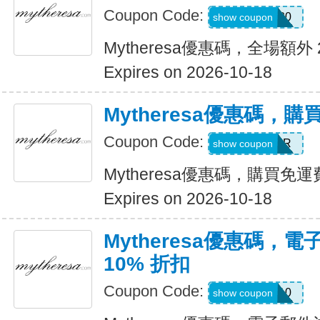
Coupon Code:
SALE20
show coupon
Mytheresa優惠碼，全場額外 
Expires on 2026-10-18
Mytheresa優惠碼，
Coupon Code:
PALMER
show coupon
Mytheresa優惠碼，購買免運
Expires on 2026-10-18
Mytheresa優惠碼，
10% 折扣
Coupon Code:
first10
show coupon