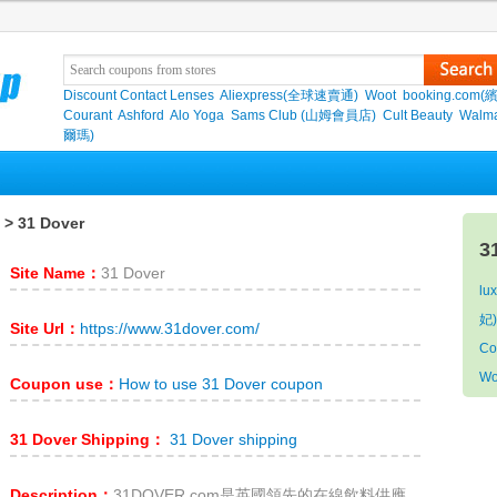
Discount Contact Lenses
Aliexpress(全球速賣通)
Woot
booking.com(
Courant
Ashford
Alo Yoga
Sams Club (山姆會員店)
Cult Beauty
Walma
爾瑪)
> 31 Dover
3
Site Name：
31 Dover
lux
妃)
Site Url：
https://www.31dover.com/
Co
Wo
Coupon use：
How to use 31 Dover coupon
31 Dover Shipping：
31 Dover shipping
Description：
31DOVER.com是英國領先的在線飲料供應