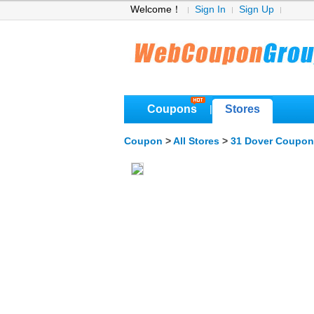
Welcome！
Sign In
Sign Up
Coupons
Stores
|
Coupon
>
All Stores
>
31 Dover Coupon