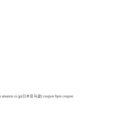
n
amazon.co.jp(日本亚马逊) coupon
6pm coupon