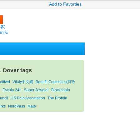
Add to Favorties
繽客)
rt(沃
1 Dover tags
eitfwd
Vitafy中文網
Benefit Cosmetics(貝玲
Escola 24h
Super Jeweler
Blockchain
uncil
US Polo Association
The Protein
rks
NordPass
Maje