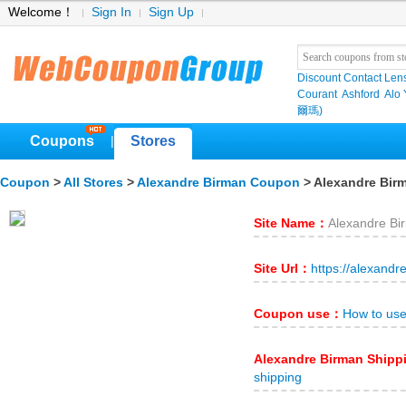
Welcome！
Sign In
Sign Up
Discount Contact Len
Courant
Ashford
Alo
爾瑪)
Coupons
Stores
|
Coupon
>
All Stores
>
Alexandre Birman Coupon
> Alexandre Bir
Site Name：
Alexandre Bi
Site Url：
https://alexand
Coupon use：
How to use
Alexandre Birman Ship
shipping