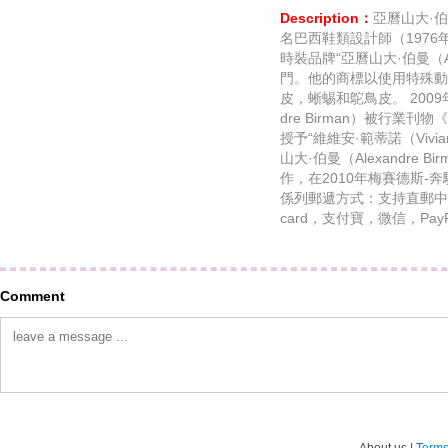
Description：
亞曆山大·伯曼
名巴西鞋類設計師（1976
時裝品牌“亞曆山大·伯曼（Ale
門。他的商標以使用特殊動
皮，蜥蜴和鴕鳥皮。 2009年
dre Birman）被行業刊物《
授予“維維安·範蒂諾（Vivian
山大·伯曼（Alexandre Bi
作，在2010年梅賽德斯-
係列郵遞方式：支持直郵中國支
card，支付寶，微信，Pay
Comment