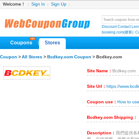
Welcome！
Sign In
Sign Up
Discount Contact Len
booking.com(繽客)
Cu
Coupons
Stores
|
Coupon
>
All Stores
>
Bcdkey.com Coupon
> Bcdkey.com
Site Name：
Bcdkey.com
Site Url：
https://www.bcd
Coupon use：
How to us
Bcdkey.com Shipping：
Description：
我們提供各