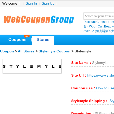
Welcome！
Sign In
Sign Up
Discount Contact Len
客)
Woot
Cult Beauty
Avenue (薩克斯第五大
Coupons
Stores
|
Coupon
>
All Stores
>
Stylemyle Coupon
> Stylemyle
Site Name：
Stylemyle
Site Url：
https://www.styl
Coupon use：
How to use
Stylemyle Shipping：
Sty
Description：
在Style