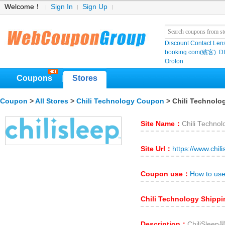
Welcome！
Sign In
Sign Up
Discount Contact Len
booking.com(繽客)
D
Oroton
Coupons
Stores
|
Coupon
>
All Stores
>
Chili Technology Coupon
> Chili Technolo
Site Name：
Chili Technol
Site Url：
https://www.chil
Coupon use：
How to use
Chili Technology Shipp
Description：
ChiliS