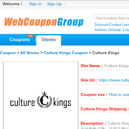
Welcome！
Sign In
Sign Up
Discount Contact Len
Ashford
DHGate
Cou
Coupons
Stores
|
Coupon
>
All Stores
>
Culture Kings Coupon
> Culture Kings
Site Name：
Culture Kings
Site Url：
https://www.cult
Coupon use：
How to use
Culture Kings Shipping
Description：
Culture