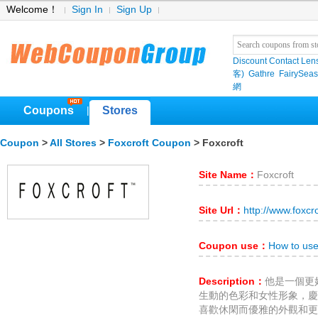
Welcome！
Sign In
Sign Up
Discount Contact Len
客)
Gathre
FairySea
網
Coupons
Stores
|
Coupon
>
All Stores
>
Foxcroft Coupon
> Foxcroft
Site Name：
Foxcroft
Site Url：
http://www.foxcr
Coupon use：
How to use
Description：
他是一個更
生動的色彩和女性形象，慶
喜歡休閑而優雅的外觀和更