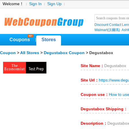
Welcome！
Sign In
Sign Up
Discount Contact Len
Walmart(沃爾瑪)
Ashf
Coupons
Stores
|
Coupon
>
All Stores
>
Degustabox Coupon
> Degustabox
Site Name：
Degustabox
Site Url：
https://www.deg
Coupon use：
How to us
Degustabox Shipping：
Description：
Degustabo