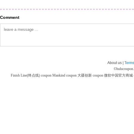
Comment
About us |
Terms
©
hulucoupon
Finish Line(终点线) coupon
Mankind coupon
大疆创新 coupon
微软中国官方商城 co