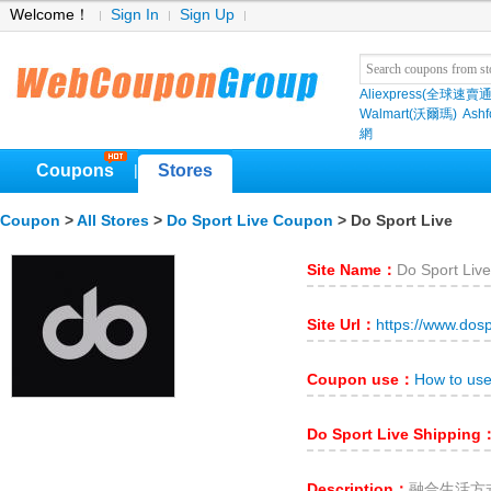
Welcome！
Sign In
Sign Up
Aliexpress(全球速賣通
Walmart(沃爾瑪)
Ashf
網
Coupons
Stores
|
Coupon
>
All Stores
>
Do Sport Live Coupon
> Do Sport Live
Site Name：
Do Sport Live
Site Url：
https://www.dosp
Coupon use：
How to use
Do Sport Live Shipping
Description：
融合生活方