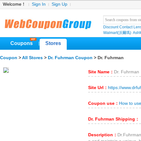
Welcome！
Sign In
Sign Up
Discount Contact Len
Walmart(沃爾瑪)
Ashf
Coupons
Stores
|
Coupon
>
All Stores
>
Dr. Fuhrman Coupon
> Dr. Fuhrman
Site Name：
Dr. Fuhrman
Site Url：
https://www.drf
Coupon use：
How to us
Dr. Fuhrman Shipping：
Description：
Dr.Fuhrman.