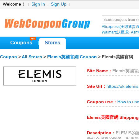
Welcome！
Sign In
Sign Up
Aliexpress(全球速賣通
Walmart(沃爾瑪)
Ashf
Coupons
Stores
|
Coupon
>
All Stores
>
Elemis英國官網 Coupon
> Elemis英國官網
Site Name：
Elemis英國
Site Url：
https://uk.elemi
Coupon use：
How to u
Elemis英國官網 Shippin
Description：
ELEMIS