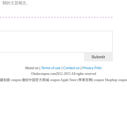
關的主題概念。
Submit
About us |
Terms of use
|
Contact us
|
Privacy Polic
©
hulucoupon.com
2012-2015 All rights reserved
疆创新 coupon
微软中国官方商城 coupon
Apple Store (苹果官网) coupon
Shopbop coupo