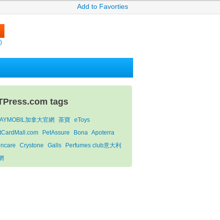
Add to Favorties
)
TPress.com tags
LAYMOBIL加拿大官網
茶寶
eToys
ftCardMall.com
PetAssure
Bona
Apoterra
incare
Crystone
Galls
Perfumes club意大利
網