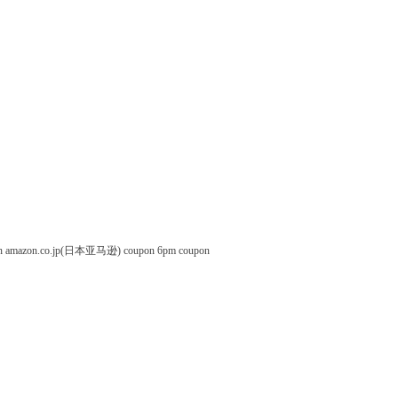
n
amazon.co.jp(日本亚马逊) coupon
6pm coupon