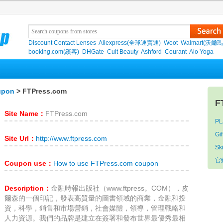
Discount Contact Lenses
Aliexpress(全球速賣通)
Woot
Walmart(沃爾瑪
booking.com(繽客)
DHGate
Cult Beauty
Ashford
Courant
Alo Yoga
upon
> FTPress.com
F
Site Name：
FTPress.com
P
Gi
Site Url：
http://www.ftpress.com
Sk
官
Coupon use：
How to use FTPress.com coupon
Description：
金融時報出版社（www.ftpress。COM），皮
爾森的一個印記，發表高質量的圖書領域的商業，金融和投
資，科學，銷售和市場營銷，社會媒體，領導，管理戰略和
人力資源。我們的品牌是建立在簽署和發布世界最優秀最相