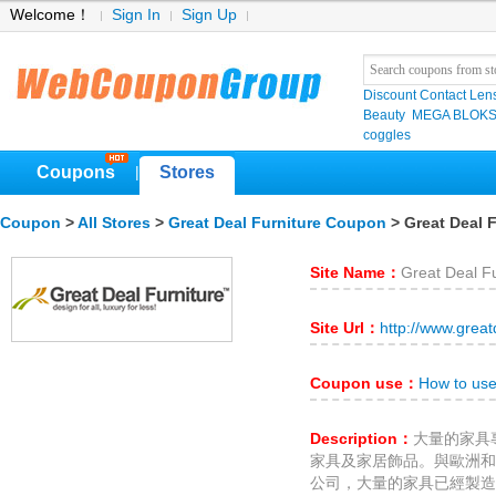
Welcome！
Sign In
Sign Up
Discount Contact Len
Beauty
MEGA BLOK
coggles
Coupons
Stores
|
Coupon
>
All Stores
>
Great Deal Furniture Coupon
> Great Deal F
Site Name：
Great Deal Fu
Site Url：
http://www.great
Coupon use：
How to use
Description：
大量的家具
家具及家居飾品。與歐洲和
公司，大量的家具已經製造