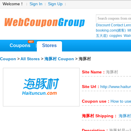
Welcome！
Sign In
Sign Up
Discount Contact Len
booking.com(繽客)
M
五大道)
coggles
Wal
Coupons
Stores
|
Coupon
>
All Stores
>
海豚村 Coupon
> 海豚村
Site Name：
海豚村
Site Url：
http://www.hait
Coupon use：
How to u
海豚村 Shipping：
海豚村 s
Description：
海豚村是一