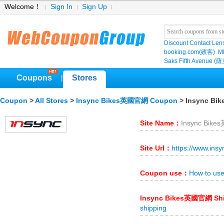
Welcome！
Sign In
Sign Up
Discount Contact Len
booking.com(繽客)
M
Saks Fifth Avenu
Coupons
Stores
|
Coupon
>
All Stores
>
Insync Bikes英國官網 Coupon
> Insync B
Site Name：
Insync Bik
Site Url：
https://www.ins
Coupon use：
How to us
Insync Bikes英國官網 Sh
shipping