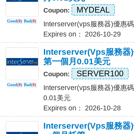
MYDEAL
Coupon:
Good(
0
)
Bad(
0
)
Interserver(vps服務器)
Expires on： 2026-10-29
Interserver(vps
第一個月0.01美元
SERVER100
Coupon:
Good(
0
)
Bad(
0
)
Interserver(vps服務器
0.01美元
Expires on： 2026-10-28
Interserver(vps服務