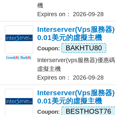
機
Expires on： 2026-09-28
Interserver(vps
0.01美元的虛擬主機
BAKHTU80
Coupon:
Good(
0
)
Bad(
0
)
Interserver(vps服務器)
虛擬主機
Expires on： 2026-09-28
Interserver(vps
0.01美元的虛擬主機
BESTHOST76
Coupon: