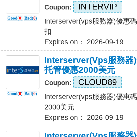
INTERVIP
Coupon:
Good(
0
)
Bad(
0
)
Interserver(vps服務器)
扣
Expires on： 2026-09-19
Interserver(vps服
托管優惠2000美元
CLOUD89
Coupon:
Good(
0
)
Bad(
0
)
Interserver(vps服務器)
2000美元
Expires on： 2026-09-19
Interserver(vps