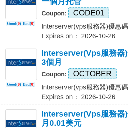
一個月托管
CODE01
Coupon:
Good(
0
)
Bad(
0
)
Interserver(vps服務器)
Expires on： 2026-10-26
Interserver(vps服務
3個月
OCTOBER
Coupon:
Good(
0
)
Bad(
0
)
Interserver(vps服務器)優
Expires on： 2026-10-26
Interserver(vps
月0.01美元