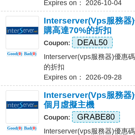
Expires on： 2026-10-04
Interserver(vps
購高達70%的折扣
DEAL50
Coupon:
Good(
0
)
Bad(
0
)
Interserver(vps服務器)
的折扣
Expires on： 2026-09-28
Interserver(vps服
個月虛擬主機
GRABE80
Coupon:
Good(
0
)
Bad(
0
)
Interserver(vps服務器