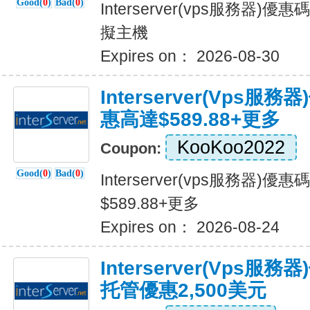
Good(
0
)
Bad(
0
)
Interserver(vps服務器)
擬主機
Expires on： 2026-08-30
Interserver(vps
惠高達$589.88+更多
KooKoo2022
Coupon:
Good(
0
)
Bad(
0
)
Interserver(vps服務器
$589.88+更多
Expires on： 2026-08-24
Interserver(vps服
托管優惠2,500美元