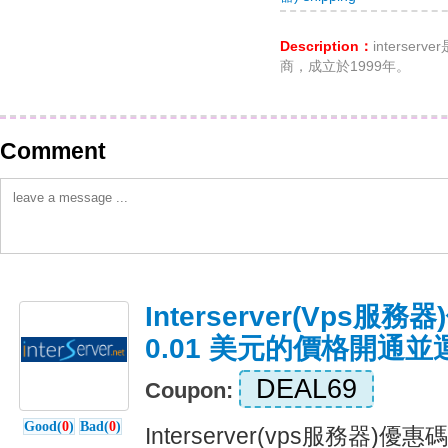
Description：
interse
商，成立於1999年。
Comment
Interserver(vps
0.01 美元的價格開通
DEAL69
Coupon:
Good(
0
)
Bad(
0
)
Interserver(vps服務器)優