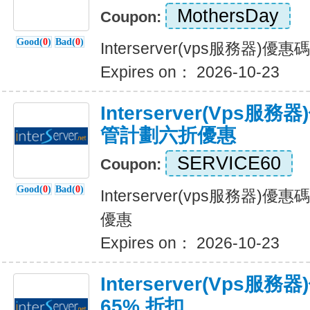
MothersDay
Coupon:
Good(
0
)
Bad(
0
)
Interserver(vps服務器)
Expires on： 2026-10-23
Interserver(vps
管計劃六折優惠
SERVICE60
Coupon:
Good(
0
)
Bad(
0
)
Interserver(vps服務器
優惠
Expires on： 2026-10-23
Interserver(vps服
65% 折扣