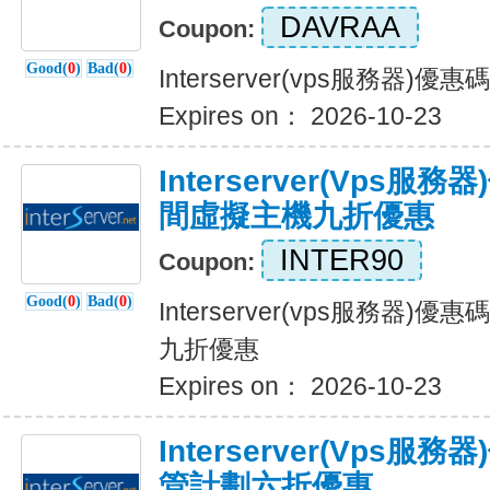
DAVRAA
Coupon:
Good(
0
)
Bad(
0
)
Interserver(vps服務器)
Expires on： 2026-10-23
Interserver(vps
間虛擬主機九折優惠
INTER90
Coupon:
Good(
0
)
Bad(
0
)
Interserver(vps服務器
九折優惠
Expires on： 2026-10-23
Interserver(vps
管計劃六折優惠