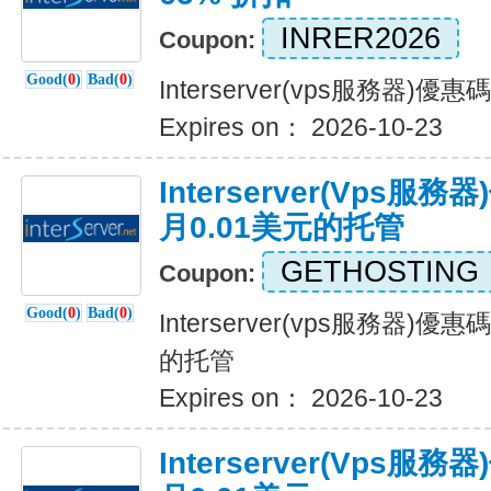
INRER2026
Coupon:
Good(
0
)
Bad(
0
)
Interserver(vps服務器)優
Expires on： 2026-10-23
Interserver(vps
月0.01美元的托管
GETHOSTING
Coupon:
Good(
0
)
Bad(
0
)
Interserver(vps服務器)
的托管
Expires on： 2026-10-23
Interserver(vps