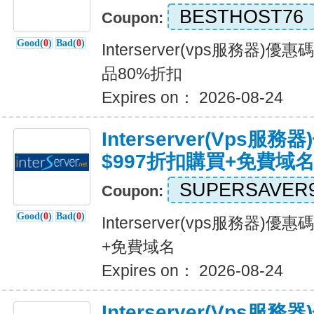
BESTHOST76
Coupon:
Good(
0
)
Bad(
0
)
Interserver(vps服務器
品80%折扣
Expires on： 2026-08-24
Interserver(vps服
$997折扣購買+免費域
SUPERSAVER
Coupon:
Good(
0
)
Bad(
0
)
Interserver(vps服務器)
+免費域名
Expires on： 2026-08-24
Interserver(vps