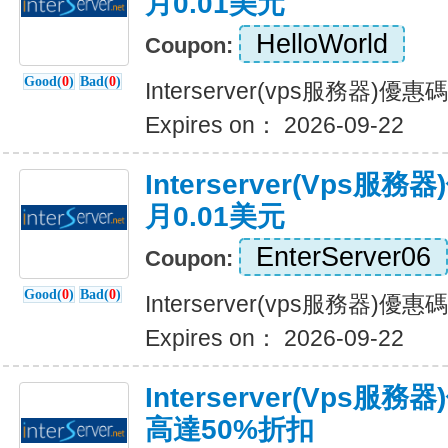
月0.01美元
HelloWorld
Coupon:
Good(
0
)
Bad(
0
)
Interserver(vps服務器)
Expires on： 2026-09-22
Interserver(vps
月0.01美元
EnterServer06
Coupon:
Good(
0
)
Bad(
0
)
Interserver(vps服務器)
Expires on： 2026-09-22
Interserver(vps
高達50%折扣