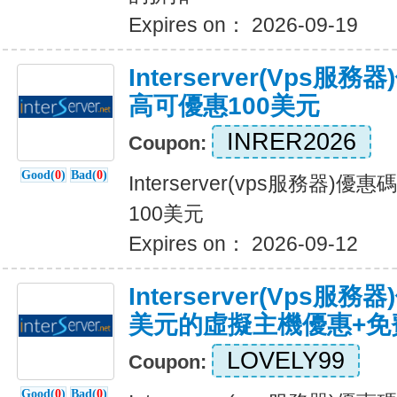
Expires on： 2026-09-19
Interserver(vps
高可優惠100美元
INRER2026
Coupon:
Good(
0
)
Bad(
0
)
Interserver(vps服務器
100美元
Expires on： 2026-09-12
Interserver(vps服
美元的虛擬主機優惠+免
LOVELY99
Coupon:
Good(
0
)
Bad(
0
)