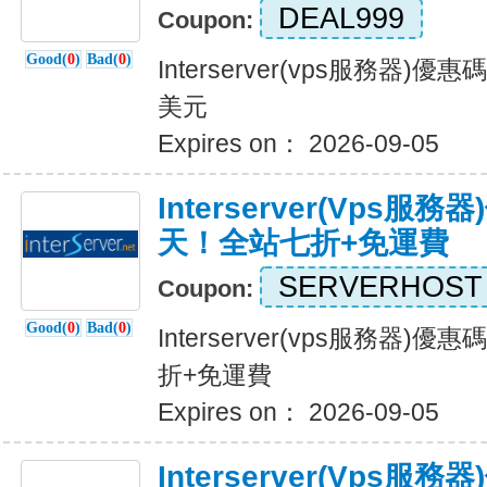
DEAL999
Coupon:
Good(
0
)
Bad(
0
)
Interserver(vps服務器
美元
Expires on： 2026-09-05
Interserver(vps
天！全站七折+免運費
SERVERHOST
Coupon:
Good(
0
)
Bad(
0
)
Interserver(vps服務器
折+免運費
Expires on： 2026-09-05
Interserver(vps服