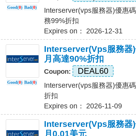
Good(
0
)
Bad(
0
)
Interserver(vps服務器)
務99%折扣
Expires on： 2026-12-31
Interserver(vps
月高達90%折扣
DEAL60
Coupon:
Good(
0
)
Bad(
0
)
Interserver(vps服務器)
折扣
Expires on： 2026-11-09
Interserver(vps
月0.01美元