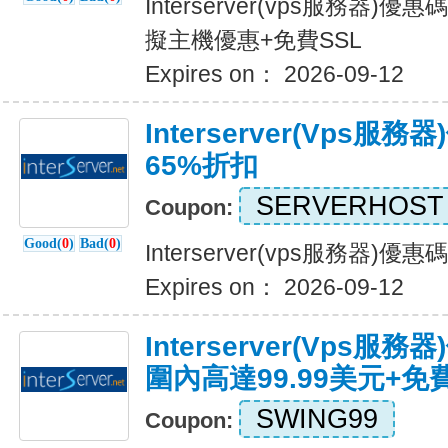
Interserver(vps服務器)
擬主機優惠+免費SSL
Expires on： 2026-09-12
Interserver(vps服
65%折扣
SERVERHOST
Coupon:
Good(
0
)
Bad(
0
)
Interserver(vps服務器)
Expires on： 2026-09-12
Interserver(vps
圍內高達99.99美元+免
SWING99
Coupon: