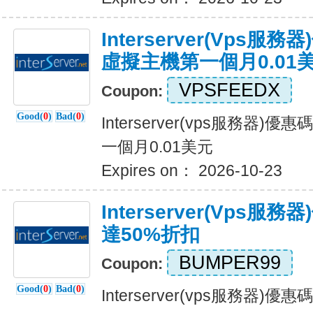
Interserver(vps服
虛擬主機第一個月0.01
VPSFEEDX
Coupon:
Good(
0
)
Bad(
0
)
Interserver(vps服務器)
一個月0.01美元
Expires on： 2026-10-23
Interserver(vps
達50%折扣
BUMPER99
Coupon:
Good(
0
)
Bad(
0
)
Interserver(vps服務器)