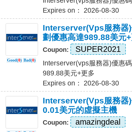
Interserver(vps服務器
Expires on： 2026-08-30
Interserver(vps
劃優惠高達989.88美元
SUPER2021
Coupon:
Good(
0
)
Bad(
0
)
Interserver(vps服務器
989.88美元+更多
Expires on： 2026-08-30
Interserver(vps服
0.01美元的虛擬主機
amazingdeal
Coupon: