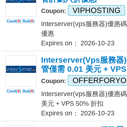
VIPHOSTING
Coupon:
Good(
0
)
Bad(
0
)
Interserver(vps服務器
優惠
Expires on： 2026-10-23
Interserver(vps
管僅需 0.01 美元 + VP
OFFERFORYO
Coupon:
Good(
0
)
Bad(
0
)
Interserver(vps服務器)優
美元 + VPS 50% 折扣
Expires on： 2026-10-23