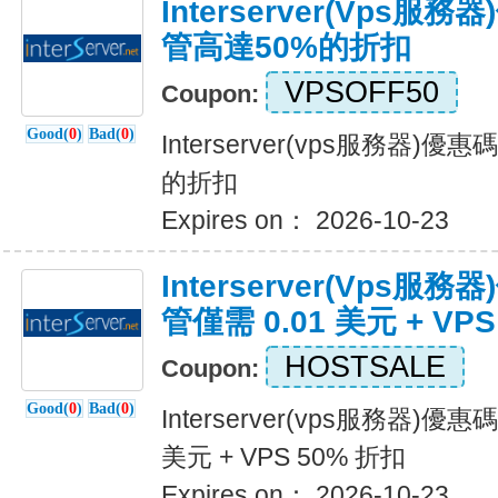
Interserver(vps服
管高達50%的折扣
VPSOFF50
Coupon:
Good(
0
)
Bad(
0
)
Interserver(vps服務器)
的折扣
Expires on： 2026-10-23
Interserver(vps
管僅需 0.01 美元 + VP
HOSTSALE
Coupon:
Good(
0
)
Bad(
0
)
Interserver(vps服務器)優
美元 + VPS 50% 折扣
Expires on： 2026-10-23