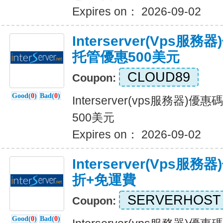
Expires on： 2026-09-02
Interserver(vps服
托管優惠500美元
CLOUD89
Coupon:
Good(
0
)
Bad(
0
)
Interserver(vps服務器)
500美元
Expires on： 2026-09-02
Interserver(vps
折+免運費
SERVERHOST
Coupon:
Good(
0
)
Bad(
0
)