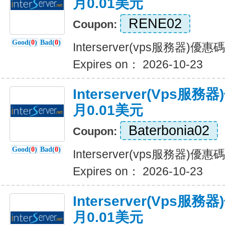
月0.01美元
RENE02
Coupon:
Good(
0
)
Bad(
0
)
Interserver(vps服務器)
Expires on： 2026-10-23
Interserver(vps
月0.01美元
Baterbonia02
Coupon:
Good(
0
)
Bad(
0
)
Interserver(vps服務器)
Expires on： 2026-10-23
Interserver(vps
月0.01美元