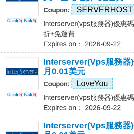
SERVERHOST
Coupon:
Good(
0
)
Bad(
0
)
Interserver(vps服務器
折+免運費
Expires on： 2026-09-22
Interserver(vps
月0.01美元
LoveYou
Coupon:
Good(
0
)
Bad(
0
)
Interserver(vps服務器)
Expires on： 2026-09-22
Interserver(vps