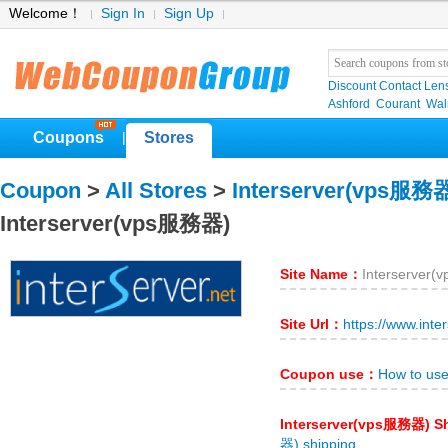
Welcome！
Sign In
Sign Up
Discount Contact Len
Ashford
Courant
Wa
Coupons
Stores
|
Coupon
>
All Stores
>
Interserver(vps服務
Interserver(vps服務器)
Site Name：
Interserver
Site Url：
https://www.inte
Coupon use：
How to us
Interserver(vps服務器) S
器) shipping