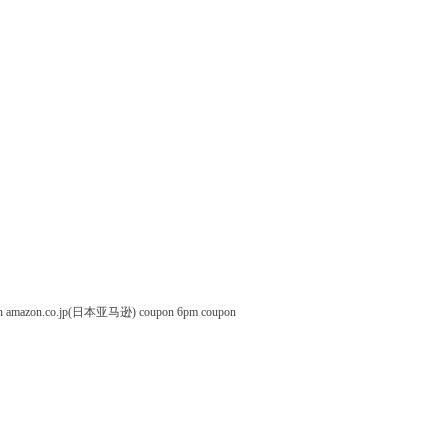
n
amazon.co.jp(日本亚马逊) coupon
6pm coupon