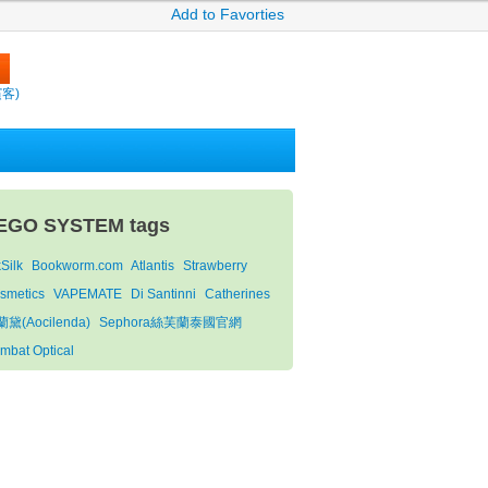
Add to Favorties
繽客)
EGO SYSTEM tags
Silk
Bookworm.com
Atlantis
Strawberry
smetics
VAPEMATE
Di Santinni
Catherines
黛(Aocilenda)
Sephora絲芙蘭泰國官網
mbat Optical