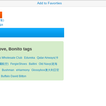
Add to Favorties
繽客)
oga
ove, Bonito tags
s Wholesale Club
Edureka
Qatar Airways(卡
爾航空)
FergieShoes
Baltini
Old Navy(老海
Bushman
eHarmony
Glossybox澳大利亞官
Buffalo David Bitton