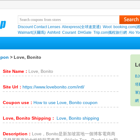
Discount Contact Lenses
Aliexpress(全球速賣通)
Woot
booking.com(
Walmart(沃爾瑪)
Ashford
Courant
DHGate
Trip.com攜程旅行網
Alo Y
upon
> Love, Bonito
L
Site Name：
Love, Bonito
BJ
塔
Site Url：
https://www.lovebonito.com/intl/
軍)
網
Coupon use：
How to use Love, Bonito coupon
Love, Bonito Shipping：
Love, Bonito shipping
Description：
Love，Bonito是新加坡當地一個博客電商商