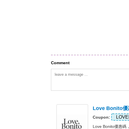
Comment
Love Boni
LOVE
Coupon:
Love Bonito優