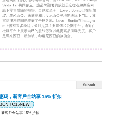
店發展而來的女性時裝零售商，由Viola Tan、Rachel Lim和
Velda Tan共同創立。該品牌顯著的成就是它從在線商店向
線下零售體驗的轉變。自創立至今，Love，Bonito已在新加
坡、馬來西亞、柬埔寨和印度尼西亞等地開設線下門店，其
電商服務範圍也覆蓋了全球各地。Love，Bonito在Instagra
m上擁有眾多粉絲，並且是其主要宣傳和公關平台，通過在
社媒平台上展示自己的服裝係列以此提高品牌曝光度。客戶
是馬來西亞，新加坡，印度尼西亞的無傭金。
Submit
to優惠碼，新客戶全站享 15% 折扣
BONITO15NEW
惠碼，新客戶全站享 15% 折扣