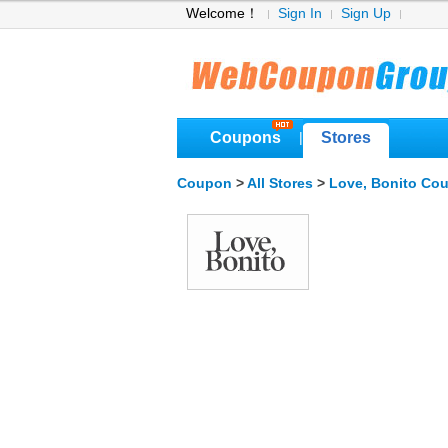
Welcome！
Sign In
Sign Up
Coupons
Stores
|
Coupon
>
All Stores
>
Love, Bonito Co