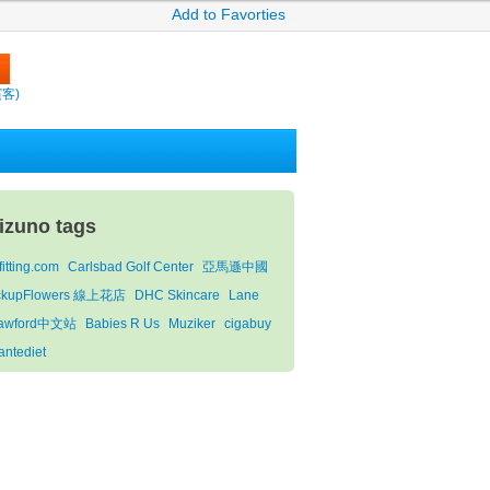
Add to Favorties
繽客)
izuno tags
fitting.com
Carlsbad Golf Center
亞馬遜中國
ckupFlowers 線上花店
DHC Skincare
Lane
awford中文站
Babies R Us
Muziker
cigabuy
antediet