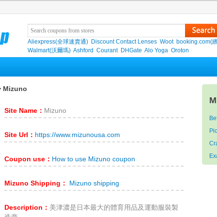
Aliexpress(全球速賣通)
Discount Contact Lenses
Woot
booking.com(
Walmart(沃爾瑪)
Ashford
Courant
DHGate
Alo Yoga
Oroton
 Mizuno
M
Site Name：
Mizuno
Be
Pi
Site Url：
https://www.mizunousa.com
Cr
Ex
Coupon use：
How to use Mizuno coupon
Mizuno Shipping：
Mizuno shipping
Description：
美津濃是日本最大的體育用品及運動服裝製