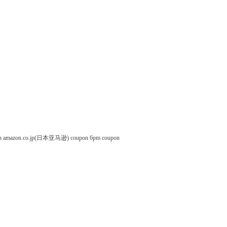
n
amazon.co.jp(日本亚马逊) coupon
6pm coupon