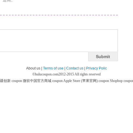
造商。
Submit
About us |
Terms of use
|
Contact us
|
Privacy Polic
©
hulucoupon.com
2012-2015 All rights reserved
疆创新 coupon
微软中国官方商城 coupon
Apple Store (苹果官网) coupon
Shopbop coupo