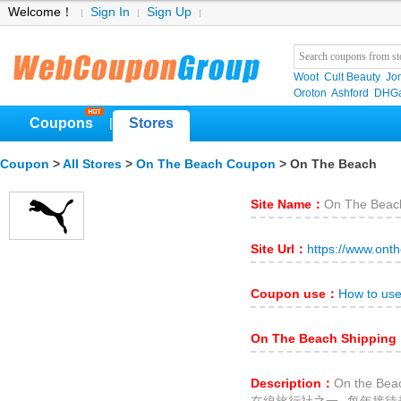
Welcome！
Sign In
Sign Up
Woot
Cult Beauty
Jo
Oroton
Ashford
DHGa
Coupons
Stores
|
Coupon
>
All Stores
>
On The Beach Coupon
> On The Beach
Site Name：
On The Beac
Site Url：
https://www.ont
Coupon use：
How to us
On The Beach Shippin
Description：
On the 