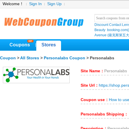
Welcome！
Sign In
Sign Up
Discount Contact Len
Beauty
booking.com
Avenue (薩克斯第五大
Coupons
Stores
|
Coupon
>
All Stores
>
Personalabs Coupon
> Personalabs
Site Name：
Personalabs
Site Url：
https://shop.pe
Coupon use：
How to us
Personalabs Shipping：
Description：
Person