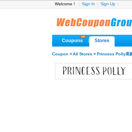
Welcome！
Sign In
Sign Up
Coupons
Stores
|
Coupon
>
All Stores
>
Princess Polly