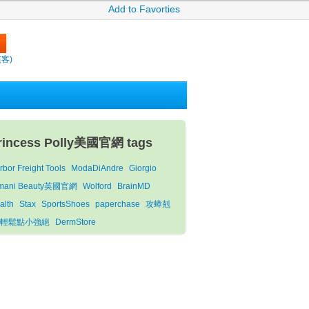
Add to Favorties
繽客)
rincess Polly美國官網 tags
rbor Freight Tools
ModaDiAndre
Giorgio
mani Beauty英國官網
Wolford
BrainMD
alth
Stax
SportsShoes
paperchase
攻蟑剋
-輕鬆點小強絕
DermStore