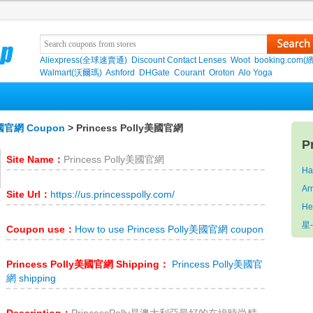
Aliexpress(全球速賣通)
Discount Contact Lenses
Woot
booking.com(
Walmart(沃爾瑪)
Ashford
DHGate
Courant
Oroton
Alo Yoga
美國官網 Coupon
> Princess Polly美國官網
P
Site Name：
Princess Polly美國官網
Ha
Ar
Site Url：
https://us.princesspolly.com/
He
星
Coupon use：
How to use Princess Polly美國官網 coupon
Princess Polly美國官網 Shipping：
Princess Polly美國官
網 shipping