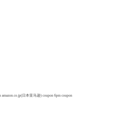
n
amazon.co.jp(日本亚马逊) coupon
6pm coupon