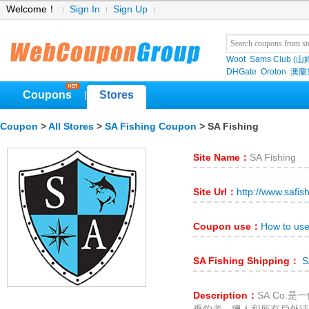
Welcome！
Sign In
Sign Up
Woot
Sams Club (
DHGate
Oroton
澳蘭黛
Coupons
Stores
|
Coupon
>
All Stores
>
SA Fishing Coupon
> SA Fishing
Site Name：
SA Fishing
Site Url：
http://www.safis
Coupon use：
How to use
SA Fishing Shipping：
SA
Description：
SA Co.