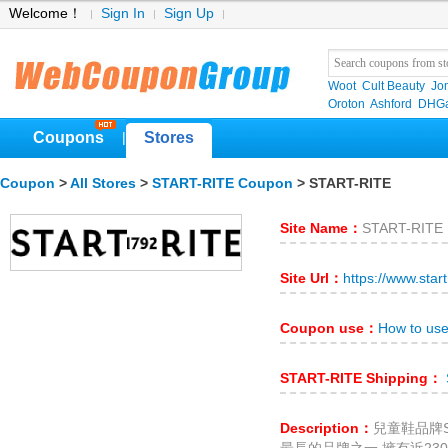
Welcome！
Sign In
Sign Up
Woot
Cult Beauty
Jo
Oroton
Ashford
DHGa
Coupons
Stores
|
Coupon
>
All Stores
>
START-RITE Coupon
> START-RITE
Site Name：
START-RITE
Site Url：
https://www.star
Coupon use：
How to us
START-RITE Shipping：
Description：
兒童鞋品牌St