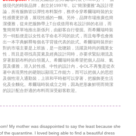
後現代的時裝品牌，創立於1997年。以“簡潔優雅”為設計理
論，所有服飾皆以彈性布料製作，務求令穿希爾瑞時裝的女
性感覺更舒適，展現性感的一麵。另外，品牌市場推廣也簡
潔優雅，從未把服飾帶上T台或借用有名設計師的名頭，而
隻簡簡單單地推出新係列，由顧客自行發掘。而希爾瑞時裝
另一特點便是以女性名字命名不同的款式，而且每季也會推
出一本字典解釋每個名字背後代表的款式。希爾瑞時裝所針
對的市場主要是上班族，是一批聰穎，活躍及時尚的職業女
性，而且是尋找高質素及經典設計同時，亦要求緊貼潮流及
穿著新穎布料的白領麗人。希爾瑞時裝希望把個人品味、氣
質及優雅，溶入於性感、中性的設計內，令OL不再隻是從衣
著中表現男性的硬朗以顯現工作能力，而可以把個人的思想
及個性溶入通勤裝，上班和平時都可以穿著，把服飾更生活
化及全麵化。希爾瑞時裝成立之時，因為把形象鮮明而簡潔
的設計配合舒適的布料而深受顧客歡迎。
 mom! My mother was disappointed to say the least because she
f the quarantine. I loved being able to find a beautiful dress