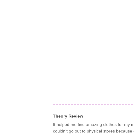
Theory Review
It helped me find amazing clothes for my
couldn't go out to physical stores because o