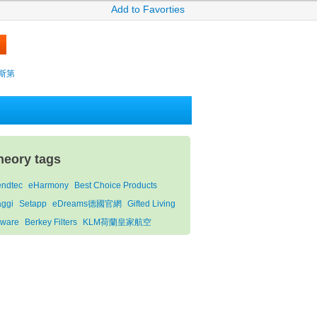
Add to Favorties
薩克斯第
heory tags
endtec
eHarmony
Best Choice Products
aggi
Setapp
eDreams德國官網
Gifted Living
ware
Berkey Filters
KLM荷蘭皇家航空