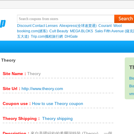
Discount Contact Lenses
Aliexpress(全球速賣通)
Courant
Woot
booking.com(繽客)
Cult Beauty
MEGA BLOKS
Saks Fifth Avenue (
五大道)
Trip.com攜程旅行網
DHGate
 Theory
T
Site Name：
Theory
Bl
Bi
Site Url：
http://www.theory.com
vm
Coupon use：
How to use Theory coupon
Theory Shipping：
Theory shipping
Description：
來自美國紐約的希爾瑞時裝 (Theory) ，一個