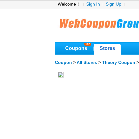
Welcome！
Sign In
Sign Up
Coupons
Stores
|
Coupon
>
All Stores
>
Theory Coupon
>