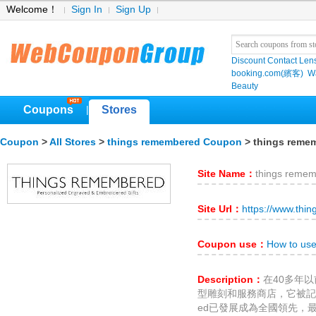
Welcome！
Sign In
Sign Up
Discount Contact Len
booking.com(繽客)
W
Beauty
Coupons
Stores
|
Coupon
>
All Stores
>
things remembered Coupon
> things reme
Site Name：
things reme
Site Url：
https://www.th
Coupon use：
How to us
Description：
在40多年以
型雕刻和服務商店，它被記住了
ed已發展成為全國領先，