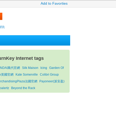
Add to Favorties
y智比
urnKey Internet tags
ANDAI萬代官網
Silk Maison
Icing
Garden Of
ife英國官網
Kate Somerville
Colibri Group
rchandisingPlaza法國官網
Payoneer(派安盈)
palertz
Beyond the Rack