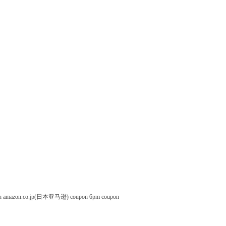
n
amazon.co.jp(日本亚马逊) coupon
6pm coupon