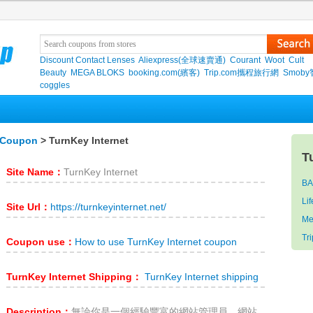
Discount Contact Lenses
Aliexpress(全球速賣通)
Courant
Woot
Cult
Beauty
MEGA BLOKS
booking.com(繽客)
Trip.com攜程旅行網
Smob
coggles
t Coupon
> TurnKey Internet
T
Site Name：
TurnKey Internet
B
L
Site Url：
https://turnkeyinternet.net/
Me
Tri
Coupon use：
How to use TurnKey Internet coupon
TurnKey Internet Shipping：
TurnKey Internet shipping
Description：
無論你是一個經驗豐富的網站管理員，網站