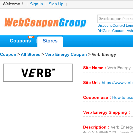
Welcome！
Sign In
Sign Up
Discount Contact Len
DHGate
Courant
Ash
Coupons
Stores
|
Coupon
>
All Stores
>
Verb Energy Coupon
> Verb Energy
Site Name：
Verb Energy
Site Url：
https://www.verb
Coupon use：
How to us
Verb Energy Shipping：
Description：
Verb En