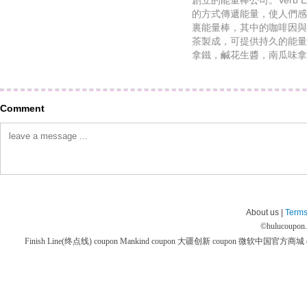
創立的能量棒公司。Verb 
的方式傳遞能量，使人們感
裏能量棒，其中的咖啡因與
茶製成，可提供持久的能量
拿鐵，鹹花生醬，南瓜味拿
Comment
About us |
Terms
©
hulucoupon
Finish Line(终点线) coupon
Mankind coupon
大疆创新 coupon
微软中国官方商城 co