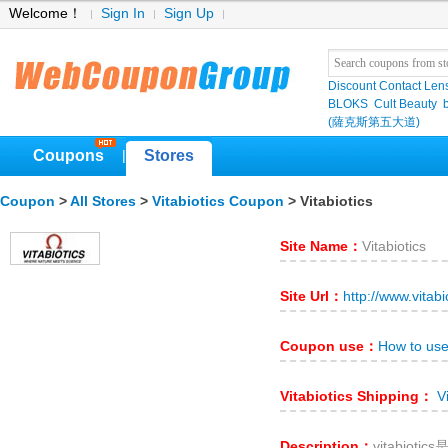
Welcome！
Sign In
Sign Up
Discount Contact Len
BLOKS
Cult Beauty
(薩克斯第五大道)
Coupons
Stores
|
Coupon
>
All Stores
>
Vitabiotics Coupon
> Vitabiotics
Site Name：
Vitabiotics
Site Url：
http://www.vitabi
Coupon use：
How to use
Vitabiotics Shipping：
Vi
Description：
vitabio