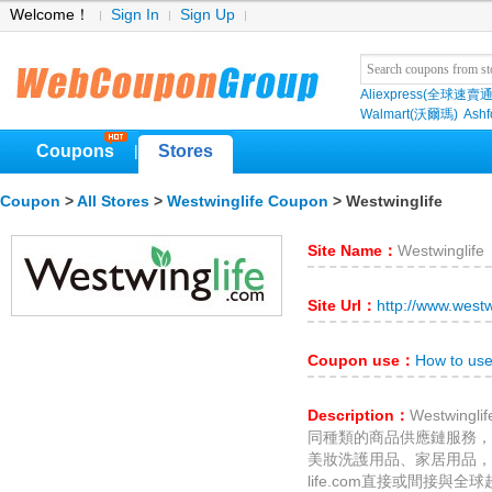
Welcome！
Sign In
Sign Up
Aliexpress(全球速賣通
Walmart(沃爾瑪)
Ashf
Coupons
Stores
|
Coupon
>
All Stores
>
Westwinglife Coupon
> Westwinglife
Site Name：
Westwinglife
Site Url：
http://www.westw
Coupon use：
How to use
Description：
Westwin
同種類的商品供應鏈服務，
美妝洗護用品、家居用品，甚
life.com直接或間接與