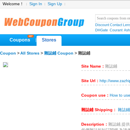
Welcome！
Sign In
Sign Up
Discount Contact Len
DHGate
Courant
Ash
Coupons
Stores
|
Coupon
>
All Stores
>
雜誌鋪 Coupon
> 雜誌鋪
Site Name：
雜誌鋪
Site Url：
http://www.zazh
Coupon use：
How to u
雜誌鋪 Shipping：
雜誌鋪 s
Description：
雜誌鋪,提