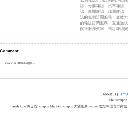
低價雜誌折扣訂閱網,為讀
誌、母嬰雜誌、汽車雜誌、
誌、新聞雜誌、瑞麗雜誌、
誌的低價訂閱服務；並致力
的雜誌訂閱服務；還通過快
配送服務效率，讓訂雜誌變
Comment
About us |
Terms
©
hulucoupon
Finish Line(终点线) coupon
Mankind coupon
大疆创新 coupon
微软中国官方商城 co