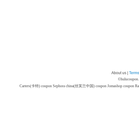
About us |
Terms
©
hulucoupon
Carters(卡特) coupon
Sephora china(丝芙兰中国) coupon
Jomashop coupon
Ra