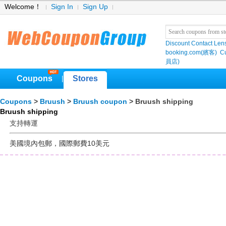
Welcome！
Sign In
Sign Up
Discount Contact Len
booking.com(繽客)
Cu
員店)
Coupons
Stores
|
Coupons
>
Bruush
>
Bruush coupon
> Bruush shipping
Bruush shipping
支持轉運
美國境內包郵，國際郵費10美元