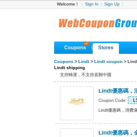
Welcome！
Sign In
Sign Up
Coupons
Stores
|
Coupons
>
Lindt
>
Lindt coupon
> Lind
Lindt shipping
支持轉運，不支持直郵中國
Lindt優惠碼，
L
Coupon Code:
Lindt優惠碼，消費滿 
Lindt優惠碼，