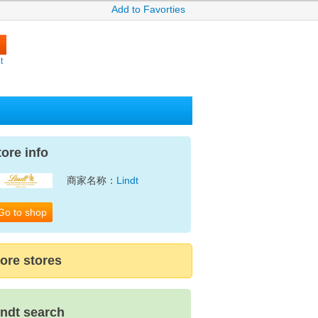
Add to Favorties
t
tore info
商家名称：
Lindt
Go to shop
ore stores
indt search