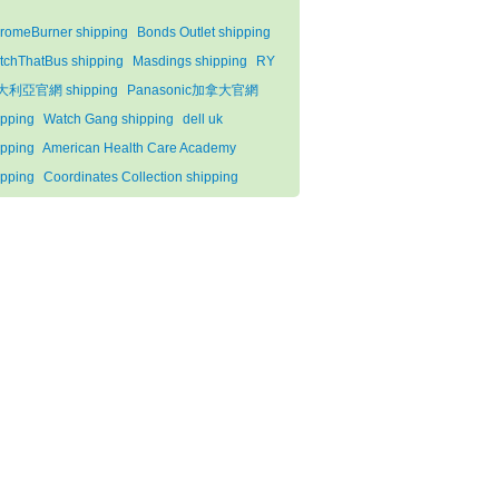
romeBurner shipping
Bonds Outlet shipping
tchThatBus shipping
Masdings shipping
RY
大利亞官網 shipping
Panasonic加拿大官網
ipping
Watch Gang shipping
dell uk
ipping
American Health Care Academy
ipping
Coordinates Collection shipping