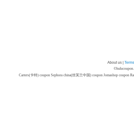
About us |
Terms
©
hulucoupon
Carters(卡特) coupon
Sephora china(丝芙兰中国) coupon
Jomashop coupon
Ra