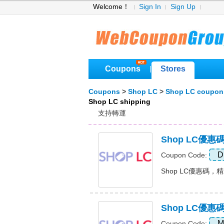
Welcome！
Sign In
Sign Up
Coupons
Stores
|
Coupons
>
Shop LC
>
Shop LC coupon
Shop LC shipping
支持轉運
Shop LC優
D
Coupon Code:
Shop LC優惠碼，精選
Shop LC優
M
Coupon Code: