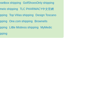
osetbox shipping
GolfShoesOnly shipping
melo shipping
TLC PHARMACY中文官網
ipping
Top Villas shipping
Design Toscano
ipping
One.com shipping
Brownells
ipping
Little Mistress shipping
MyMedic
ipping