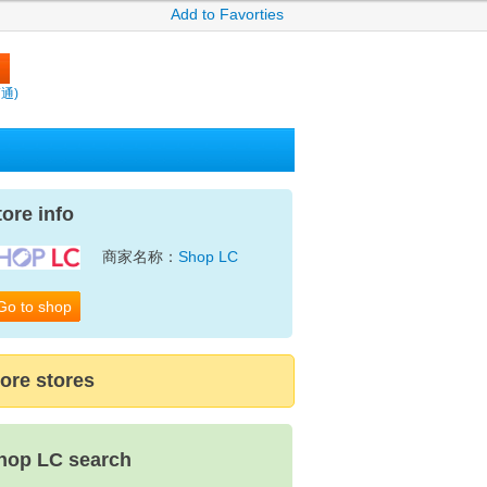
Add to Favorties
賣通)
tore info
商家名称：
Shop LC
Go to shop
ore stores
hop LC search