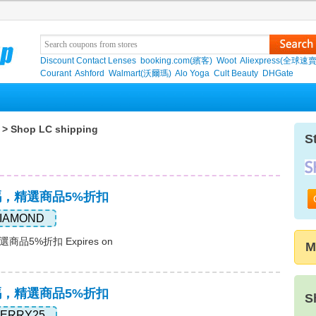
Discount Contact Lenses
booking.com(繽客)
Woot
Aliexpress(全球速
Courant
Ashford
Walmart(沃爾瑪)
Alo Yoga
Cult Beauty
DHGate
> Shop LC shipping
S
惠碼，精選商品5%折扣
IAMOND
商品5%折扣 Expires on
M
惠碼，精選商品5%折扣
S
ERRY25